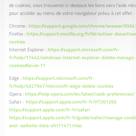
de cookies, vous trouverez ci-dessous les liens vers l’aide néc
pour accéder au menu de votre navigateur prévu à cet effet :
Chrome :
https://support.google.com/chrome/answer/95647
Firefox :
https://support.mozilla.org/fr/kb/activer-desactive
cookies
Internet Explorer :
https://support.microsoft.com/fr-
fr/help/17442/windows-internet-explorer-delete-manage-
cookies#ie=ie-11
Edge :
https://support.microsoft.com/fr-
fr/help/4027947/microsoft-edge-delete-cookies
Opera :
https://help.opera.com/en/latest/web-preferences/
Safari :
https://support.apple.com/fr-fr/HT201265
https://support.apple.com/fr-fr/safari
https://support.apple.com/fr-fr/guide/safari/manage-cooki
and- website-data-sfri11471/mac