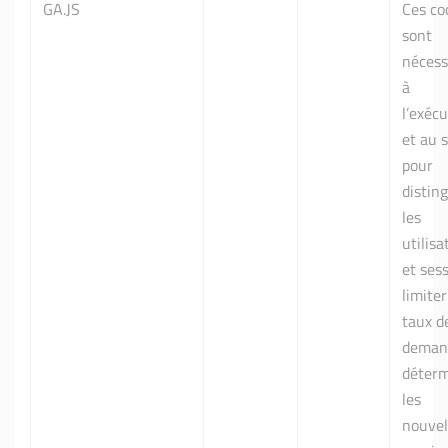
GA.JS
Ces co
sont
nécess
à
l’exéc
et au s
pour
distin
les
utilisa
et ses
limiter
taux d
deman
déterm
les
nouvel