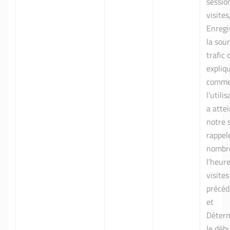
sessio
visites
Enregi
la sou
trafic 
expliq
comme
l’utili
a attei
notre s
rappele
nombr
l’heur
visites
précéd
et
Déter
le déb