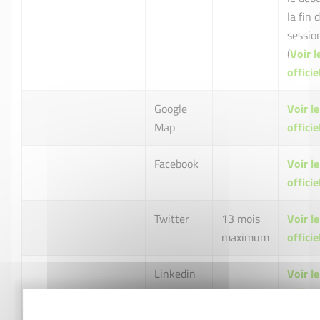
la fin 
sessio
(
Voir l
officie
Google
Voir le
Map
officie
Facebook
Voir le
officie
Twitter
13 mois
Voir le
maximum
officie
Linkedin
Voir le
officie