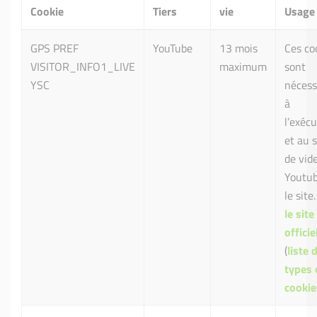
Cookie
Tiers
vie
Usage
GPS PREF
YouTube
13 mois
Ces co
VISITOR_INFO1_LIVE
maximum
sont
YSC
nécess
à
l’exéc
et au s
de vid
Youtub
le site.
le site
officie
(
liste 
types 
cookie