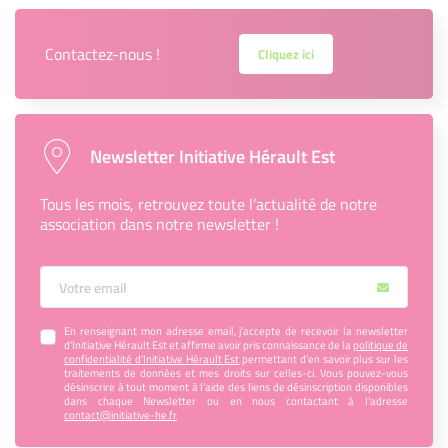
Contactez-nous !
Cliquez ici
Newsletter Initiative Hérault Est
Tous les mois, retrouvez toute l’actualité de notre
association dans notre newsletter !
Votre Email
En renseignant mon adresse email, j’accepte de recevoir la newsletter
d'Initiative Hérault Est et affirme avoir pris connaissance de la
politique de
confidentialité d’Initiative Hérault Est
permettant d’en savoir plus sur les
traitements de données et mes droits sur celles-ci. Vous pouvez-vous
désinscrire à tout moment à l’aide des liens de désinscription disponibles
dans chaque Newsletter ou en nous contactant à l’adresse
contact@initiative-he.fr